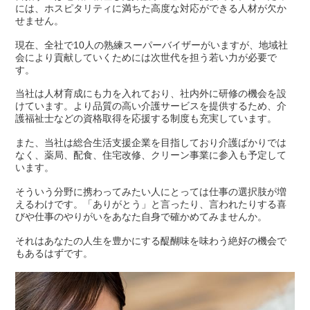
には、ホスピタリティに満ちた高度な対応ができる人材が欠か
せません。
現在、全社で10人の熟練スーパーバイザーがいますが、地域社
会により貢献していくためには次世代を担う若い力が必要で
す。
当社は人材育成にも力を入れており、社内外に研修の機会を設
けています。
より品質の高い介護サービスを提供するため、介
護福祉士などの資格取得を応援する制度も充実しています。
また、当社は総合生活支援企業を目指しており介護ばかりでは
なく、薬局、配食、住宅改修、クリーン事業に参入も予定して
います。
そういう分野に携わってみたい人にとっては仕事の選択肢が増
えるわけです。
「ありがとう」と言ったり、言われたりする喜
びや仕事のやりがいをあなた自身で確かめてみませんか。
それはあなたの人生を豊かにする醍醐味を味わう絶好の機会で
もあるはずです。