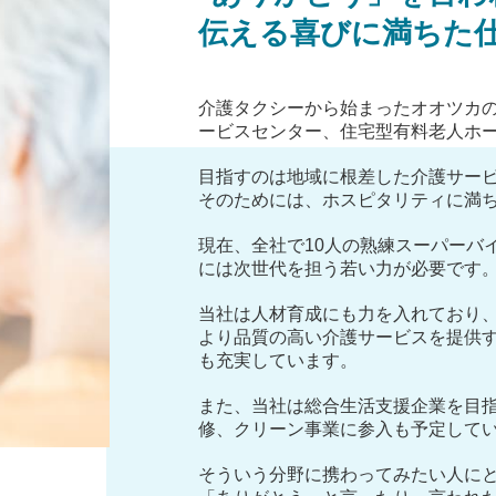
伝える喜びに満ちた
介護タクシーから始まったオオツカ
ービスセンター、住宅型有料老人ホ
目指すのは地域に根差した介護サー
そのためには、ホスピタリティに満
現在、全社で10人の熟練スーパーバ
には次世代を担う若い力が必要です
当社は人材育成にも力を入れており
より品質の高い介護サービスを提供
も充実しています。
また、当社は総合生活支援企業を目
修、クリーン事業に参入も予定して
そういう分野に携わってみたい人に